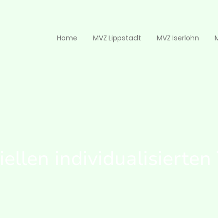
Home
MVZ Lippstadt
MVZ Iserlohn
ellen individualisierten
s